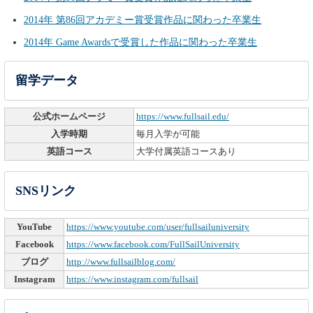
2014年 第86回アカデミー賞受賞作品に関わった卒業生
2014年 Game Awardsで受賞した作品に関わった卒業生
留学データ
公式ホームページ
https://www.fullsail.edu/
入学時期
毎月入学が可能
英語コース
大学付属英語コースあり
SNSリンク
YouTube
https://www.youtube.com/user/fullsailuniversity
Facebook
https://www.facebook.com/FullSailUniversity
ブログ
http://www.fullsailblog.com/
Instagram
https://www.instagram.com/fullsail