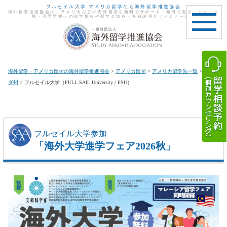
フルセイル大学 アメリカ留学なら海外留学推進協会
海外留学推進協会は、アメリカなどの海外留学を無料でサポート・無償で支援。大学・高
校・語学学校への留学情報や奨学金情報・各種説明会（セミナー）。
toggle
navigat
海外留学・アメリカ留学の海外留学推進協会
>
アメリカ留学
>
アメリカ留学先一覧
>
フロリ
ダ州
> フルセイル大学（FULL SAIL University / FSU）
フルセイル大学参加
「海外大学進学フェア2026秋」