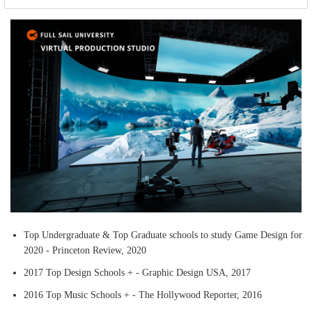
Monash University Malaysia
〇
〇
【University】クアラルンプール近郊
Sunway University
〇
〇
【University】クアラルンプール近郊
Taylor's University
〇
〇
【University】クアラルンプール近郊
Universiti Teknologi PETRONAS
〇
〇
【University】クアラルンプール近郊
James Cook University Singapore
〇
〇
【University】シンガポール
テキサス州立大学付属オンライン英語コース
〇
〇
※
【大学付属英語コース】オンライン
Top Undergraduate & Top Graduate schools to study Game Design for
2020 - Princeton Review, 2020
2017 Top Design Schools + - Graphic Design USA, 2017
2016 Top Music Schools + - The Hollywood Reporter, 2016