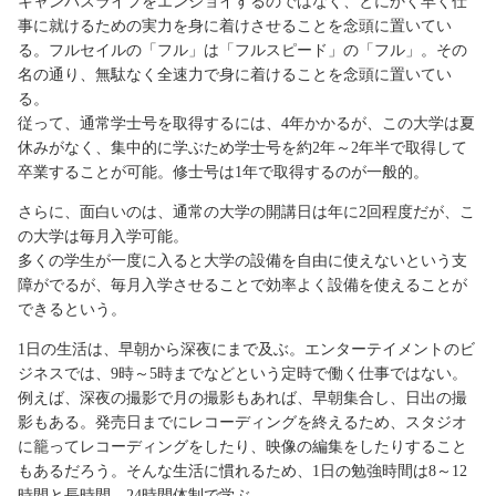
キャンパスライフをエンジョイするのではなく、とにかく早く仕
事に就けるための実力を身に着けさせることを念頭に置いてい
る。フルセイルの「フル」は「フルスピード」の「フル」。その
名の通り、無駄なく全速力で身に着けることを念頭に置いてい
る。
従って、通常学士号を取得するには、4年かかるが、この大学は夏
休みがなく、集中的に学ぶため学士号を約2年～2年半で取得して
卒業することが可能。修士号は1年で取得するのが一般的。
さらに、面白いのは、通常の大学の開講日は年に2回程度だが、こ
の大学は毎月入学可能。
多くの学生が一度に入ると大学の設備を自由に使えないという支
障がでるが、毎月入学させることで効率よく設備を使えることが
できるという。
1日の生活は、早朝から深夜にまで及ぶ。エンターテイメントのビ
ジネスでは、9時～5時までなどという定時で働く仕事ではない。
例えば、深夜の撮影で月の撮影もあれば、早朝集合し、日出の撮
影もある。発売日までにレコーディングを終えるため、スタジオ
に籠ってレコーディングをしたり、映像の編集をしたりすること
もあるだろう。そんな生活に慣れるため、1日の勉強時間は8～12
時間と長時間。24時間体制で学ぶ。