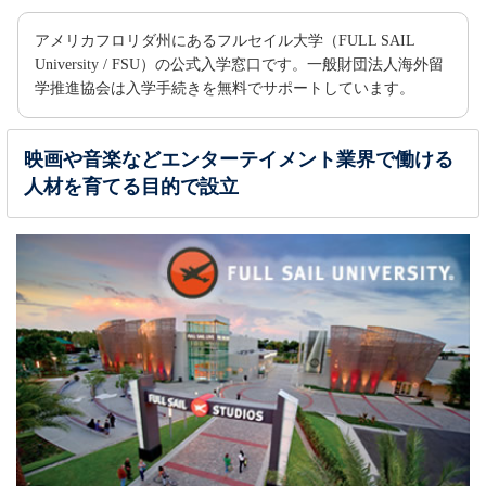
Foothill College
〇
〇
【
】
College
カリフォルニア州
アメリカフロリダ州にあるフルセイル大学（FULL SAIL
Full Sail University
University / FSU）の公式入学窓口です。一般財団法人海外留
〇
〇
【University】フロリダ州
海外大学進学フェア2026春の動画紹介
学推進協会は入学手続きを無料でサポートしています。
Gannon University
〇
〇
【University】ペンシルベニア州
Hawaii Pacific University
×
〇
【University】ハワイ州
映画や音楽などエンターテイメント業界で働ける
Illinois Institute of Technology
〇
〇
人材を育てる目的で設立
【University】イリノイ州
Middle Tennessee State University
〇
〇
【University】テネシー州
North Central College
〇
〇
【University】イリノイ州
Oregon State University
※
〇
〇
オレゴン州
【University】
Santa Rosa Junior College
〇
〇
【College】カリフォルニア州
SUNY Geneseo
〇
〇
【University】ニューヨーク州
Truckee Meadows Community College
〇
〇
【College】ネバダ州
University of Central Florida
※
〇
〇
【University】フロリダ州