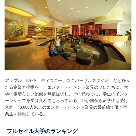
〇
〇
【University】クイーンズランド州
Monash University
○
○
【University】ビクトリア州
Murdoch University
×
〇
【University】西オーストラリア州
Swinburne University of Technology
※
〇
〇
【University】ビクトリア州
University of Tasmania
※
○
○
【University】タスマニア州
University of Western Australia
※
○
○
【University】西オーストラリア州
Western Sydney University
※
×
〇
【University】ニューサウスウェールズ州
Auckland University of Technology
※
〇
〇
【University】北島
アップル、ESPN、ディズニー、ユニバーサルスタジオ、など錚々
Lincoln University
たる企業と提携をし、エンターテイメント業界のプロたちに、大
〇
〇
【University】南島
学の素晴らしい設備を無償提供し、その代わりに、学生のインタ
University of Auckland
※
〇
〇
ーンシップを受け入れてもらっている。49か国から留学生も受け
【University】北島
入れ、48,000人以上のエンターテイメント業界の最前線で働く卒
University of Otago
〇
〇
【University】南島
業生を排出している。
Asia Pacific University of Technology & Innovation
〇
〇
【University】クアラルンプール
HELP University
フルセイル大学のランキング
〇
〇
【University】クアラルンプール