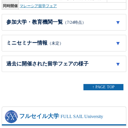
同時開催
マレーシア留学フェア
参加大学・教育機関一覧
（7/24時点）
「※」は大学付属またはパスウェイ／ファウンデーションコース
ミニセミナー情報
（未定）
などの教育機関担当者
「△」の教育機関は【資料参加】となります
順次公開予定
大阪会場
東京会場
国
大学名
過去に開催された留学フェアの様子
9/21 (月/祝)
9/23 (水/祝)
Arizona State University
※
×
〇
【University】アリゾナ州
California State University San Marcos
※
-
-
留学フェアの様子（来場者のべ約2,000名以上）
【University】カリフォルニア州
↑ PAGE TOP
Contra Costa Community College
〇
〇
【College】カリフォルニア州
De Anza College
〇
〇
【College】カリフォルニア州
Drew University
※
〇
〇
フルセイル大学
FULL SAIL University
【University】ニュージャージー州
Florida Atlantic University
※
-
-
フロリダ州
【University】