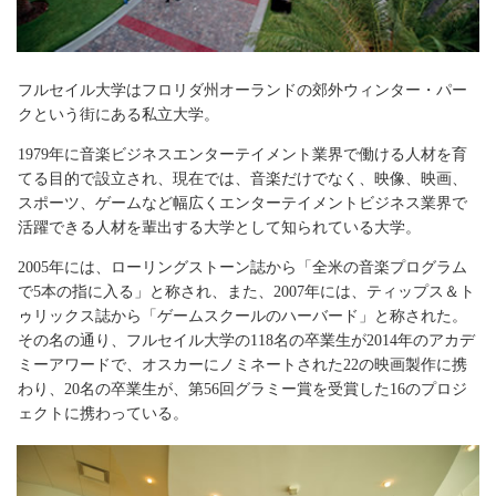
University of Nevada, Reno
※
〇
〇
【University】ワシントン州
Brock University
〇
〇
【University】オンタリオ州
Capilano University
×
〇
フルセイル大学はフロリダ州オーランドの郊外ウィンター・パー
【University】ブリティッシュコロンビア州
クという街にある私立大学。
Langara College
×
〇
【College】ブリティッシュコロンビア州
1979年に音楽ビジネスエンターテイメント業界で働ける人材を育
University of Alberta (Year One Foundation
Program)
※
×
〇
てる目的で設立され、現在では、音楽だけでなく、映像、映画、
【University】アルバータ州
スポーツ、ゲームなど幅広くエンターテイメントビジネス業界で
Durham University
※
-
-
活躍できる人材を輩出する大学として知られている大学。
【University】イングランド 北部
INTO Manchester
※
〇
〇
2005年には、ローリングストーン誌から「全米の音楽プログラム
【University】マンチェスター
で5本の指に入る」と称され、また、2007年には、ティップス＆ト
Newcastle University
※
×
〇
【University】イングランド 北部
ゥリックス誌から「ゲームスクールのハーバード」と称された。
University of Bath
※
その名の通り、フルセイル大学の118名の卒業生が2014年のアカデ
〇
〇
【University】イングランド 南西部
ミーアワードで、オスカーにノミネートされた22の映画製作に携
University of East Anglia
※
〇
〇
わり、20名の卒業生が、第56回グラミー賞を受賞した16のプロジ
【University】イングランド 南部
University of Sheffield
※
ェクトに携わっている。
〇
〇
【University】イングランド 中部
University of Sussex
※
〇
〇
【University】ブライトン
James Cook University