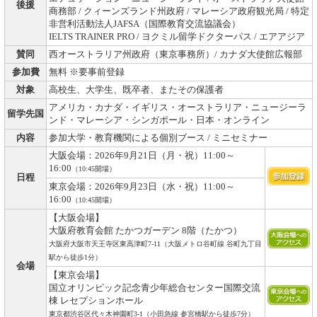
後援
商務部 / クィーンズランド州政府 / マレーシア政府観光局 / 特定
非営利活動法人JAFSA（国際教育交流協議会）
IELTS TRAINER PRO / ヨクミル留学ドクターパス / エアアジア
賛同
西オーストラリア州政府（東京事務所）/ カナダ大使館広報部
参加費
無料 ※要事前登録
対象
高校生、大学生、既卒者、またその保護者
アメリカ・カナダ・イギリス・オーストラリア・ニュージーラ
留学先国
ンド・マレーシア・シンガポール・日本・オンライン
内容
参加大学・教育機関による個別ブース / ミニセミナー
大阪会場：2026年9月21日（月・祝）11:00～
16:00
（10:45開場）
日程
東京会場：2026年9月23日（水・祝）11:00～
16:00
（10:45開場）
【大阪会場】
大阪府教育会館 たかつガーデン 8階（たかつ）
大阪府大阪市天王寺区東高津町7-11（大阪メトロ谷町線 谷町九丁目
駅から徒歩1分）
会場
【東京会場】
国立オリンピック記念青少年総合センター国際交流
棟 レセプションホール
東京都渋谷区代々木神園町3-1（小田急線 参宮橋駅から徒歩7分）