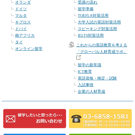
オランダ
受講の流れ
ドイツ
留学準備
マルタ
TOEFL®対策活用
キプロス
大学入試の英語対策活用
ドバイ
スピーキング対策活用
南アフリカ
IELTS対策活用
タイ
これからの英語教育を考える
オンライン留学
「グローバル人材育成ラボ」
留学の新常識
ICT教育
英語資格・検定・試験
入試事情
企業の人材育成