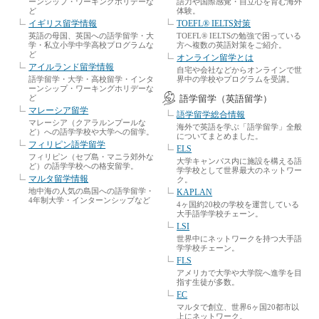
ーンシップ・ワーキングホリデーな
語力や国際感覚・自立心を育む海外
ど
体験。
イギリス留学情報
TOEFL® IELTS対策
英語の母国、英国への語学留学・大
TOEFL® IELTSの勉強で困っている
学・私立小学中学高校プログラムな
方へ複数の英語対策をご紹介。
ど
オンライン留学とは
アイルランド留学情報
自宅や会社などからオンラインで世
語学留学・大学・高校留学・インタ
界中の学校やプログラムを受講。
ーンシップ・ワーキングホリデーな
ど
語学留学（英語留学）
マレーシア留学
語学留学総合情報
マレーシア（クアラルンプールな
海外で英語を学ぶ「語学留学」全般
ど）への語学学校や大学への留学。
についてまとめました。
フィリピン語学留学
ELS
フィリピン（セブ島・マニラ郊外な
大学キャンパス内に施設を構える語
ど）の語学学校への格安留学。
学学校として世界最大のネットワー
マルタ留学情報
ク。
地中海の人気の島国への語学留学・
KAPLAN
4年制大学・インターンシップなど
4ヶ国約20校の学校を運営している
大手語学学校チェーン。
LSI
世界中にネットワークを持つ大手語
学学校チェーン。
FLS
アメリカで大学や大学院へ進学を目
指す生徒が多数。
EC
マルタで創立、世界6ヶ国20都市以
上にネットワーク。