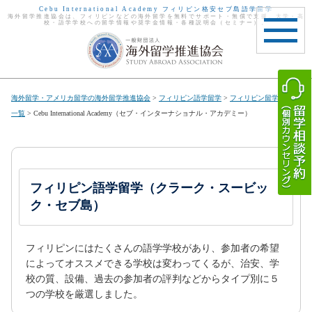
Cebu International Academy フィリピン格安セブ島語学留学
海外留学推進協会は、フィリピンなどの海外留学を無料でサポート・無償で支援。大学・高
校・語学学校への留学情報や奨学金情報・各種説明会（セミナー）。
toggle
navigat
海外留学・アメリカ留学の海外留学推進協会
>
フィリピン語学留学
>
フィリピン留学留学先
一覧
> Cebu International Academy（セブ・インターナショナル・アカデミー）
フィリピン語学留学（クラーク・スービッ
ク・セブ島）
フィリピンにはたくさんの語学学校があり、参加者の希望
によってオススメできる学校は変わってくるが、治安、学
校の質、設備、過去の参加者の評判などからタイプ別に５
つの学校を厳選しました。