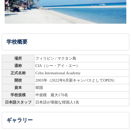
学校概要
場所
フィリピン / マクタン島
通称
CIA（シー・アイ・エー）
正式名称
Cebu International Academy
開校
2003年（2022年6月新キャンパスとしてOPEN）
資本
韓国
学校規模
中規模 最大170名
日本語スタッフ
日本語が堪能な韓国人1名
ギャラリー