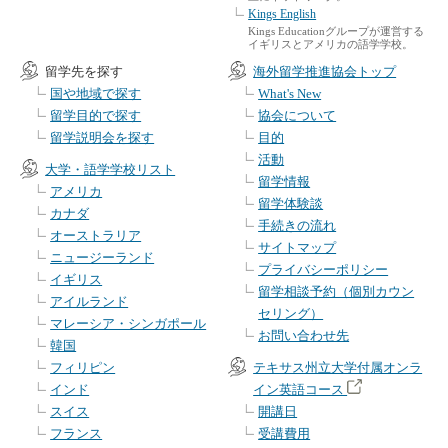
Kings English
Kings Educationグループが運営する
イギリスとアメリカの語学学校。
留学先を探す
海外留学推進協会トップ
国や地域で探す
What's New
留学目的で探す
協会について
留学説明会を探す
目的
活動
大学・語学学校リスト
留学情報
アメリカ
留学体験談
カナダ
手続きの流れ
オーストラリア
サイトマップ
ニュージーランド
プライバシーポリシー
イギリス
留学相談予約（個別カウン
アイルランド
セリング）
マレーシア・シンガポール
お問い合わせ先
韓国
フィリピン
テキサス州立大学付属オンラ
インド
イン英語コース
スイス
開講日
フランス
受講費用