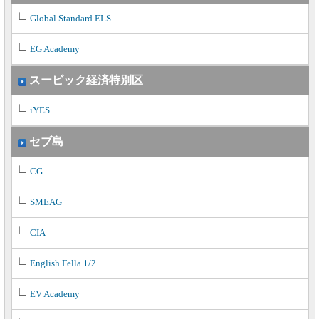
Global Standard ELS
EG Academy
スービック経済特別区
iYES
セブ島
CG
SMEAG
CIA
English Fella 1/2
EV Academy