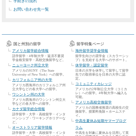
手続きの流れ
お問い合わせ先一覧
国と州別の留学
留学特集ページ
アメリカ留学総合情報
海外留学奨学金情報
語学留学・4年制大学・返済不要奨
留学生向けの奨学金（スカラーシッ
学金格安留学・高校交換留学など。
プ）を支給する大学へのサポート。
ニューヨーク州立大学
休学留学・認定留学
アメリカのSUNY（The State
日本の大学を休学して留学して留学
University of New York）への留学。
先での取得単位を日本の大学に認
定。
カリフォルニア州の大学
コミュニティカレッジ
アメリカ西海岸のカリフォルニア州
立大学などの各大学への留学。
アメリカの2年制公立大学（コミカ
レ）への留学。4年制大学へ編入も
ワシントン州の大学
可能。
アメリカ西海岸のワシントン州立大
アメリカ高校交換留学
学などの各大学への留学。
アメリカの国務省推奨の高校生の交
カナダ留学総合情報
換留学。授業料免除＋ホームステ
語学留学・大学・高校留学・インタ
イ。
ーンシップ・ワーキングホリデーな
中高生夏休み短期サマープログ
ど。
オーストラリア留学情報
ラム
語学留学・大学・高校留学・インタ
中高生を対象に夏休みを活用して英