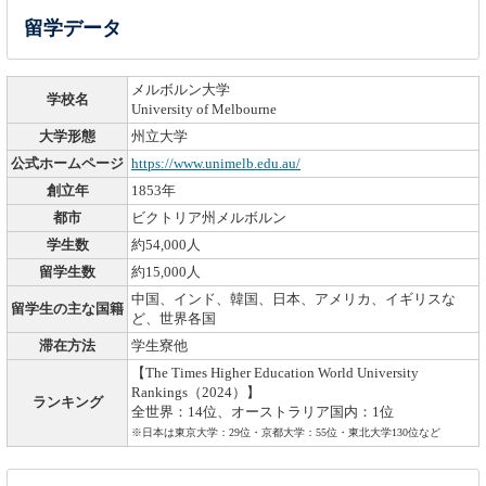
留学データ
メルボルン大学
学校名
University of Melbourne
大学形態
州立大学
公式ホームページ
https://www.unimelb.edu.au/
創立年
1853年
都市
ビクトリア州メルボルン
学生数
約54,000人
留学生数
約15,000人
中国、インド、韓国、日本、アメリカ、イギリスな
留学生の主な国籍
ど、世界各国
滞在方法
学生寮他
【The Times Higher Education World University
Rankings（2024）】
ランキング
全世界：14位、オーストラリア国内：1位
※日本は東京大学：29位・京都大学：55位・東北大学130位など