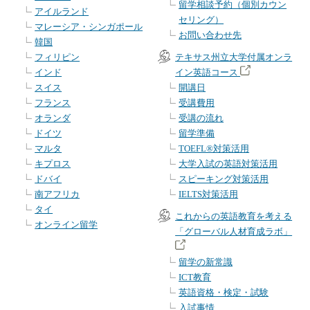
留学相談予約（個別カウン
アイルランド
セリング）
マレーシア・シンガポール
お問い合わせ先
韓国
フィリピン
テキサス州立大学付属オンラ
インド
イン英語コース
スイス
開講日
フランス
受講費用
オランダ
受講の流れ
ドイツ
留学準備
マルタ
TOEFL®対策活用
キプロス
大学入試の英語対策活用
ドバイ
スピーキング対策活用
南アフリカ
IELTS対策活用
タイ
これからの英語教育を考える
オンライン留学
「グローバル人材育成ラボ」
留学の新常識
ICT教育
英語資格・検定・試験
入試事情