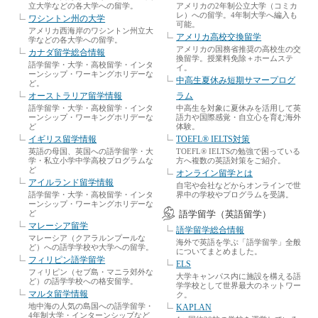
立大学などの各大学への留学。
アメリカの2年制公立大学（コミカ
レ）への留学。4年制大学へ編入も
ワシントン州の大学
可能。
アメリカ西海岸のワシントン州立大
アメリカ高校交換留学
学などの各大学への留学。
アメリカの国務省推奨の高校生の交
カナダ留学総合情報
換留学。授業料免除＋ホームステ
語学留学・大学・高校留学・インタ
イ。
ーンシップ・ワーキングホリデーな
中高生夏休み短期サマープログ
ど。
オーストラリア留学情報
ラム
語学留学・大学・高校留学・インタ
中高生を対象に夏休みを活用して英
ーンシップ・ワーキングホリデーな
語力や国際感覚・自立心を育む海外
ど
体験。
イギリス留学情報
TOEFL® IELTS対策
英語の母国、英国への語学留学・大
TOEFL® IELTSの勉強で困っている
学・私立小学中学高校プログラムな
方へ複数の英語対策をご紹介。
ど
オンライン留学とは
アイルランド留学情報
自宅や会社などからオンラインで世
語学留学・大学・高校留学・インタ
界中の学校やプログラムを受講。
ーンシップ・ワーキングホリデーな
ど
語学留学（英語留学）
マレーシア留学
語学留学総合情報
マレーシア（クアラルンプールな
海外で英語を学ぶ「語学留学」全般
ど）への語学学校や大学への留学。
についてまとめました。
フィリピン語学留学
ELS
フィリピン（セブ島・マニラ郊外な
大学キャンパス内に施設を構える語
ど）の語学学校への格安留学。
学学校として世界最大のネットワー
マルタ留学情報
ク。
地中海の人気の島国への語学留学・
KAPLAN
4年制大学・インターンシップなど