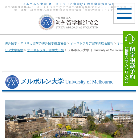
メルボルン大学 オーストラリア留学なら海外留学推進協会
海外留学推進協会は、オーストラリアなどの海外留学を無料でサポート・無償で支援。大
学・高校・語学学校への留学情報や奨学金情報・各種説明会（セミナー）。
toggle
navigat
海外留学・アメリカ留学の海外留学推進協会
>
オーストラリア留学の総合情報
>
オーストラ
リア大学留学
>
オーストラリア留学先一覧
> メルボルン大学（University of Melbourne）
メルボルン大学
University of Melbourne