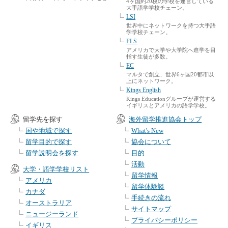
4ヶ国約20校の学校を運営している
大手語学学校チェーン。
LSI
世界中にネットワークを持つ大手語
学学校チェーン。
FLS
アメリカで大学や大学院へ進学を目
指す生徒が多数。
EC
マルタで創立、世界6ヶ国20都市以
上にネットワーク。
Kings English
Kings Educationグループが運営する
イギリスとアメリカの語学学校。
留学先を探す
海外留学推進協会トップ
国や地域で探す
What's New
留学目的で探す
協会について
留学説明会を探す
目的
活動
大学・語学学校リスト
留学情報
アメリカ
留学体験談
カナダ
手続きの流れ
オーストラリア
サイトマップ
ニュージーランド
プライバシーポリシー
イギリス