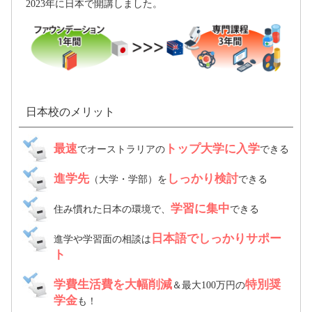
2023年に日本で開講しました。
日本校のメリット
最速
トップ大学に入学
でオーストラリアの
できる
進学先
しっかり検討
（大学・学部）を
できる
学習に集中
住み慣れた日本の環境で、
できる
日本語でしっかりサポー
進学や学習面の相談は
ト
学費生活費を大幅削減
特別奨
＆最大100万円の
学金
も！