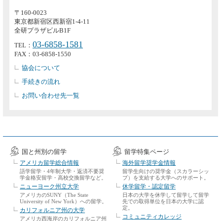
〒160-0023
東京都新宿区西新宿1-4-11
全研プラザビルB1F
03-6858-1581
TEL：
FAX：03-6858-1550
協会について
手続きの流れ
お問い合わせ先一覧
国と州別の留学
留学特集ページ
アメリカ留学総合情報
海外留学奨学金情報
語学留学・4年制大学・返済不要奨
留学生向けの奨学金（スカラーシッ
学金格安留学・高校交換留学など。
プ）を支給する大学へのサポート。
ニューヨーク州立大学
休学留学・認定留学
アメリカのSUNY（The State
日本の大学を休学して留学して留学
University of New York）への留学。
先での取得単位を日本の大学に認
定。
カリフォルニア州の大学
コミュニティカレッジ
アメリカ西海岸のカリフォルニア州