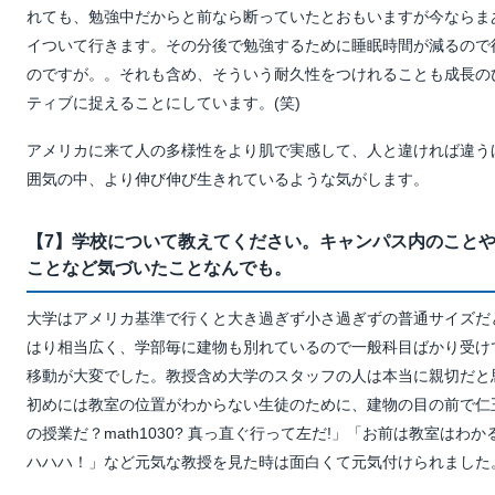
れても、勉強中だからと前なら断っていたとおもいますが今ならま
イついて行きます。その分後で勉強するために睡眠時間が減るので
のですが。。それも含め、そういう耐久性をつけれることも成長の
ティブに捉えることにしています。(笑)
アメリカに来て人の多様性をより肌で実感して、人と違ければ違う
囲気の中、より伸び伸び生きれているような気がします。
【7】学校について教えてください。キャンパス内のこと
ことなど気づいたことなんでも。
大学はアメリカ基準で行くと大き過ぎず小さ過ぎずの普通サイズだ
はり相当広く、学部毎に建物も別れているので一般科目ばかり受け
移動が大変でした。教授含め大学のスタッフの人は本当に親切だと
初めには教室の位置がわからない生徒のために、建物の目の前で仁
の授業だ？math1030? 真っ直ぐ行って左だ!」「お前は教室はわ
ハハハ！」など元気な教授を見た時は面白くて元気付けられました