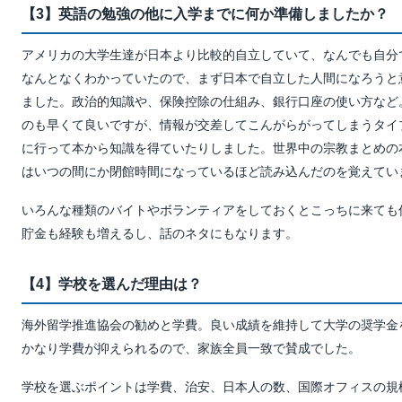
【3】英語の勉強の他に入学までに何か準備しましたか？
アメリカの大学生達が日本より比較的自立していて、なんでも自分
なんとなくわかっていたので、まず日本で自立した人間になろうと
ました。政治的知識や、保険控除の仕組み、銀行口座の使い方など
のも早くて良いですが、情報が交差してこんがらがってしまうタイ
に行って本から知識を得ていたりしました。世界中の宗教まとめの
はいつの間にか閉館時間になっているほど読み込んだのを覚えてい
いろんな種類のバイトやボランティアをしておくとこっちに来ても
貯金も経験も増えるし、話のネタにもなります。
【4】学校を選んだ理由は？
海外留学推進協会の勧めと学費。良い成績を維持して大学の奨学金
かなり学費が抑えられるので、家族全員一致で賛成でした。
学校を選ぶポイントは学費、治安、日本人の数、国際オフィスの規