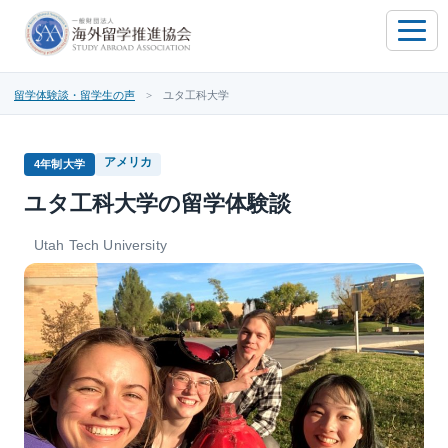
toggle
naviga
留学体験談・留学生の声
> ユタ工科大学
アメリカ
4年制大学
ユタ工科大学の留学体験談
Utah Tech University