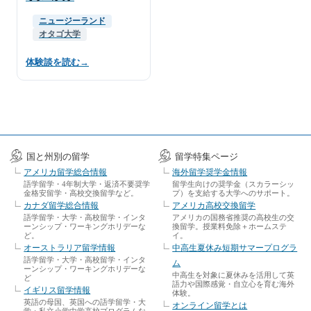
ニュージーランド
オタゴ大学
体験談を読む
→
国と州別の留学
留学特集ページ
アメリカ留学総合情報
海外留学奨学金情報
語学留学・4年制大学・返済不要奨学
留学生向けの奨学金（スカラーシッ
金格安留学・高校交換留学など。
プ）を支給する大学へのサポート。
カナダ留学総合情報
アメリカ高校交換留学
語学留学・大学・高校留学・インタ
アメリカの国務省推奨の高校生の交
ーンシップ・ワーキングホリデーな
換留学。授業料免除＋ホームステ
ど。
イ。
オーストラリア留学情報
中高生夏休み短期サマープログラ
語学留学・大学・高校留学・インタ
ム
ーンシップ・ワーキングホリデーな
中高生を対象に夏休みを活用して英
ど
語力や国際感覚・自立心を育む海外
イギリス留学情報
体験。
英語の母国、英国への語学留学・大
オンライン留学とは
学・私立小学中学高校プログラムな