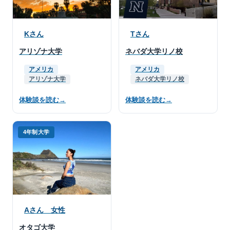
Kさん
Tさん
アリゾナ大学
ネバダ大学リノ校
アメリカ
アメリカ
アリゾナ大学
ネバダ大学リノ校
体験談を読む
→
体験談を読む
→
4年制大学
Aさん 女性
オタゴ大学