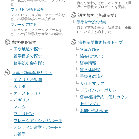
自宅や会社などからオンラインで世
ど
界中の学校やプログラムを受講。
フィリピン語学留学
フィリピン（セブ島・マニラ郊外な
語学留学（英語留学）
ど）の語学学校への格安留学。
語学留学総合情報
マレーシア留学
海外で英語を学ぶ「語学留学」全般
マレーシア（クアラルンプールな
についてまとめました。
ど）への語学学校や大学への留学。
留学先を探す
海外留学推進協会トップ
国や地域で探す
What's New
留学目的で探す
協会について
留学説明会を探す
留学情報
留学体験談
大学・語学学校リスト
手続きの流れ
アメリカ合衆国
サイトマップ
カナダ
プライバシーポリシー
オーストラリア
留学相談予約（個別カウン
イギリス
セリング）
マルタ
お問い合わせ先
フィリピン
マレーシア・シンガポール
オンライン留学・バーチャ
ル留学