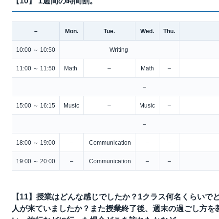
【10】 1週間の時間割。
–
Mon.
Tue.
Wed.
Thu.
10:00 ～ 10:50
Writing
11:00 ～ 11:50
Math
–
Math
–
–
15:00 ～ 16:15
Music
–
Music
–
–
18:00 ～ 19:00
–
Communication
–
–
19:00 ～ 20:00
–
Communication
–
–
【11】授業はどんな感じでしたか？1クラス何名くらいで
人が来ていましたか？また授業終了後、週末の過ごし方を