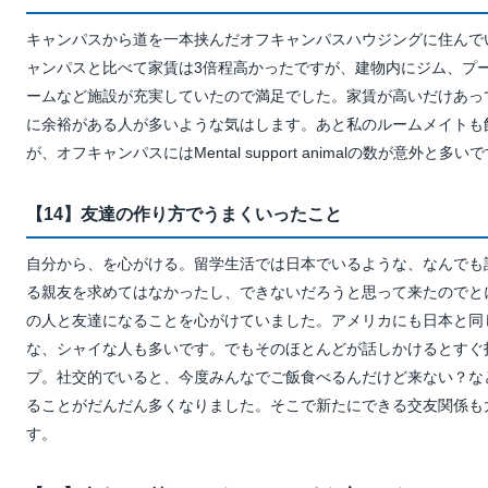
キャンパスから道を一本挟んだオフキャンパスハウジングに住んで
ャンパスと比べて家賃は3倍程高かったですが、建物内にジム、プ
ームなど施設が充実していたので満足でした。家賃が高いだけあっ
に余裕がある人が多いような気はします。あと私のルームメイトも
が、オフキャンパスにはMental support animalの数が意外と多い
【14】友達の作り方でうまくいったこと
自分から、を心がける。留学生活では日本でいるような、なんでも
る親友を求めてはなかったし、できないだろうと思って来たのでと
の人と友達になることを心がけていました。アメリカにも日本と同
な、シャイな人も多いです。でもそのほとんどが話しかけるとすぐ
プ。社交的でいると、今度みんなでご飯食べるんだけど来ない？な
ることがだんだん多くなりました。そこで新たにできる交友関係も
す。