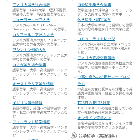
アメリカ留学総合情報
海外留学奨学金情報
語学留学・4年制大学・返済不要奨
留学生向けの奨学金（スカラーシッ
学金格安留学・高校交換留学など。
プ）を支給する大学へのサポート。
ニューヨーク州立大学
休学留学・認定留学
アメリカのSUNY（The State
日本の大学を休学して留学して留学
University of New York）への留学。
先での取得単位を日本の大学に認
定。
カリフォルニア州の大学
コミュニティカレッジ
アメリカ西海岸のカリフォルニア州
立大学などの各大学への留学。
アメリカの2年制公立大学（コミカ
レ）への留学。4年制大学へ編入も
ワシントン州の大学
可能。
アメリカ西海岸のワシントン州立大
アメリカ高校交換留学
学などの各大学への留学。
アメリカの国務省推奨の高校生の交
カナダ留学総合情報
換留学。授業料免除＋ホームステ
語学留学・大学・高校留学・インタ
イ。
ーンシップ・ワーキングホリデーな
中高生夏休み短期サマープログ
ど。
オーストラリア留学情報
ラム
語学留学・大学・高校留学・インタ
中高生を対象に夏休みを活用して英
ーンシップ・ワーキングホリデーな
語力や国際感覚・自立心を育む海外
ど
体験。
イギリス留学情報
TOEFL® IELTS対策
英語の母国、英国への語学留学・大
TOEFL® IELTSの勉強で困っている
学・私立小学中学高校プログラムな
方へ複数の英語対策をご紹介。
ど
オンライン留学とは
アイルランド留学情報
自宅や会社などからオンラインで世
語学留学・大学・高校留学・インタ
界中の学校やプログラムを受講。
ーンシップ・ワーキングホリデーな
ど
語学留学（英語留学）