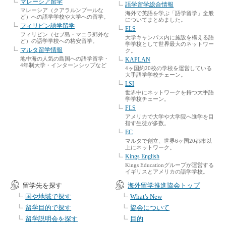
マレーシア留学
語学留学総合情報
マレーシア（クアラルンプールな
海外で英語を学ぶ「語学留学」全般
ど）への語学学校や大学への留学。
についてまとめました。
フィリピン語学留学
ELS
フィリピン（セブ島・マニラ郊外な
大学キャンパス内に施設を構える語
ど）の語学学校への格安留学。
学学校として世界最大のネットワー
マルタ留学情報
ク。
地中海の人気の島国への語学留学・
KAPLAN
4年制大学・インターンシップなど
4ヶ国約20校の学校を運営している
大手語学学校チェーン。
LSI
世界中にネットワークを持つ大手語
学学校チェーン。
FLS
アメリカで大学や大学院へ進学を目
指す生徒が多数。
EC
マルタで創立、世界6ヶ国20都市以
上にネットワーク。
Kings English
Kings Educationグループが運営する
イギリスとアメリカの語学学校。
留学先を探す
海外留学推進協会トップ
国や地域で探す
What's New
留学目的で探す
協会について
留学説明会を探す
目的