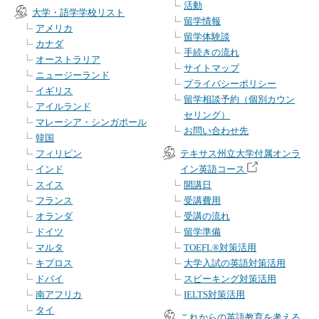
活動
大学・語学学校リスト
留学情報
アメリカ
留学体験談
カナダ
手続きの流れ
オーストラリア
サイトマップ
ニュージーランド
プライバシーポリシー
イギリス
留学相談予約（個別カウン
アイルランド
セリング）
マレーシア・シンガポール
お問い合わせ先
韓国
フィリピン
テキサス州立大学付属オンラ
インド
イン英語コース
スイス
開講日
フランス
受講費用
オランダ
受講の流れ
ドイツ
留学準備
マルタ
TOEFL®対策活用
キプロス
大学入試の英語対策活用
ドバイ
スピーキング対策活用
南アフリカ
IELTS対策活用
タイ
これからの英語教育を考える