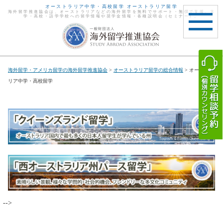
オーストラリア中学・高校留学 オーストラリア留学
海外留学推進協会は、オーストラリアなどの海外留学を無料でサポート・無償で支援。大
学・高校・語学学校への留学情報や奨学金情報・各種説明会（セミナー）。
toggle
navigat
海外留学・アメリカ留学の海外留学推進協会
>
オーストラリア留学の総合情報
> オーストラ
リア中学・高校留学
-->